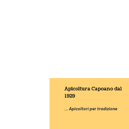
Apicoltura Capoano dal
1929
... Apicoltori per tradizione