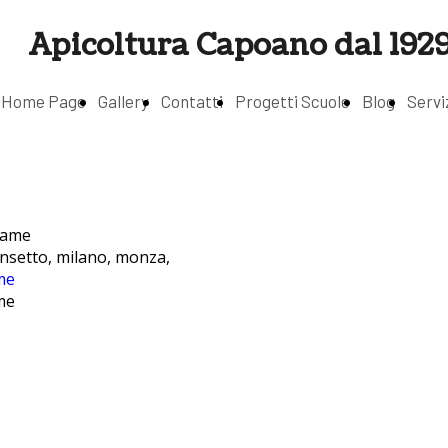
Apicoltura Capoano dal 192
Home Page
Gallery
Contatti
Progetti Scuole
Blog
Servi
insetto, milano, monza,
me
me